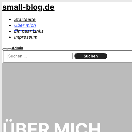
small-blog.de
Startseite
Über mich
Ein paar Links
Impressum
Admin
Suchen
Hauptmenü
ÜBER MICH